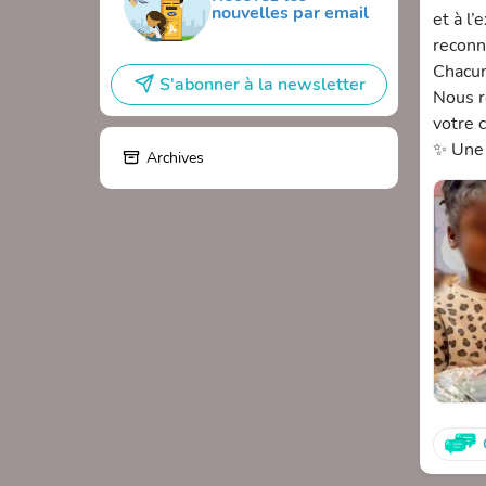
nouvelles par email
et à l
reconna
Chacun
S'abonner à la newsletter
Nous r
votre c
✨ Une 
Archives