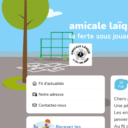
amicale laï
la ferte sous joua
18
Fil d'actualités
Feb
Notre adresse
Chers 
Contactez-nous
Une pé
Les en
janvier
Au fil 
Recevez les