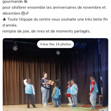
gourmande 🥞
pour célébrer ensemble les anniversaires de novembre et
décembre 🎂🎉
🎄 Toute l’équipe du centre vous souhaite une très belle fin
d’année,
remplie de joie, de rires et de moments partagés.
View the 14 photos