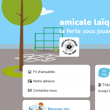
amicale laï
la ferte sous joua
03
Fil d'actualités
Sep
Notre adresse
🎬 Thè
Contactez-nous
Jusqu’
Recevez les