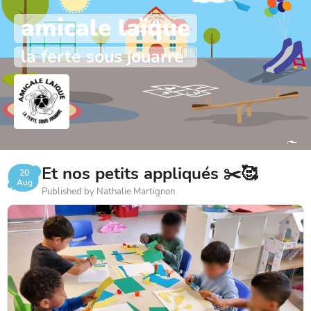
amicale laïque
la ferte sous jouarre
Et nos petits appliqués ✂️🥰
20
Aug
Published by Nathalie Martignon