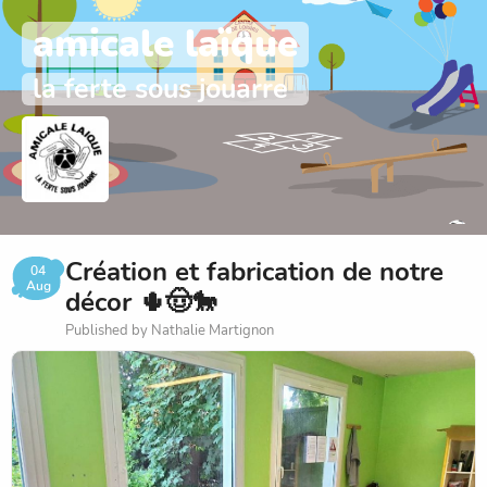
amicale laïque
la ferte sous jouarre
Création et fabrication de notre
04
Aug
décor 🌵🤠🐎
Published by Nathalie Martignon