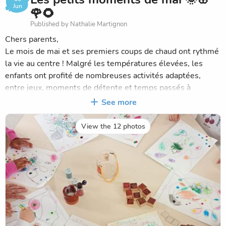
Jun
🌹🌻
Published by Nathalie Martignon
Chers parents,
Le mois de mai et ses premiers coups de chaud ont rythmé
la vie au centre ! Malgré les températures élevées, les
enfants ont profité de nombreuses activités adaptées,
entre jeux, moments de détente et temps passés à
l'ombre.
See more
Ils ont également réalisé avec beaucoup d'application leur
création pour la Fête des Mères et répéter leur chanson
View the 12 photos
apprise pour les droits de l'enfant, qu'ils chantent avec
enthousiasme.
Encore un joli mois rempli de rires, de découvertes et de
bons moments partagés entre copains.
L'équipe d'animation ☀️🎨🎶💐😊