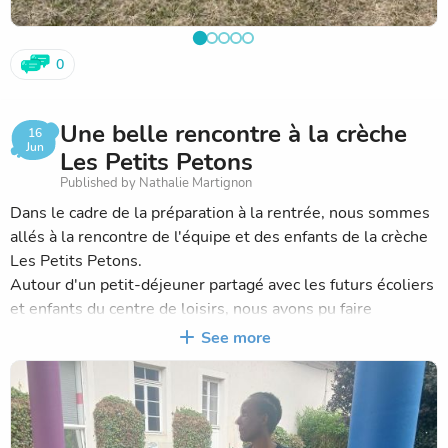
0
Une belle rencontre à la crèche
16
Jun
Les Petits Petons
Published by Nathalie Martignon
Dans le cadre de la préparation à la rentrée, nous sommes
allés à la rencontre de l'équipe et des enfants de la crèche
Les Petits Petons.
Autour d'un petit-déjeuner partagé avec les futurs écoliers
et enfants du centre de loisirs, nous avons pu faire
connaissance dans un moment chaleureux et convivial.
See more
Les enfants ont également rencontré Nino, le petit lapin
aux grandes oreilles, qui les accompagnera tout au long de
cette transition vers l'école et le centre de loisirs. À travers
ses aventures, il sera un repère rassurant pour les aider à