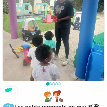
découvrir leur nouvel environnement et à vivre cette étape
en douceur.
Un joli moment d'échange qui marque le début d'une belle
aventure pour la rentrée ! 🌼🐰✨
0
Les petits moments de mai 🌞🌸
03