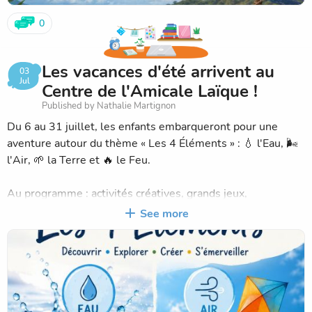
0
Les vacances d'été arrivent au
03
Jul
Centre de l'Amicale Laïque !
Published by Nathalie Martignon
Du 6 au 31 juillet, les enfants embarqueront pour une
aventure autour du thème « Les 4 Éléments » : 💧 l'Eau, 🌬️
l'Air, 🌱 la Terre et 🔥 le Feu.
Au programme : activités créatives, grands jeux,
expériences, sorties, journées piscine, ateliers, défis et de
See more
nombreuses surprises pour découvrir, explorer, créer et
s'émerveiller.
Toute l'équipe d'animation est heureuse de retrouver les
enfants pour partager un mois de juillet riche en
découvertes, en rires et en bons moments.