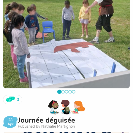
persévérance, ils ont réussi à surmonter chaque épreuve et
à récupérer toutes les clés de l’aventure !
Au programme de cette semaine :
• 28/04 : intervention musicale avec Pierre
• 29/04 : une grande bataille navale géante ainsi qu’un jeu
de piste pour récupérer les dernières clés
• 30/04 : journée déguisée pour clôturer cette belle
aventure dans la bonne humeur
Une belle semaine placée sous le signe de l’imagination,
de la coopération et de l’amusement !
L’équipe d’animation
0
Journée déguisée
28
Apr
Published by Nathalie Martignon