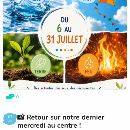
Nous vous souhaitons un très bel été et avons hâte de
vous accueillir dès le 6 juillet ! 🌞🌿💙
0
📸 Retour sur notre dernier
02
Jul
mercredi au centre !