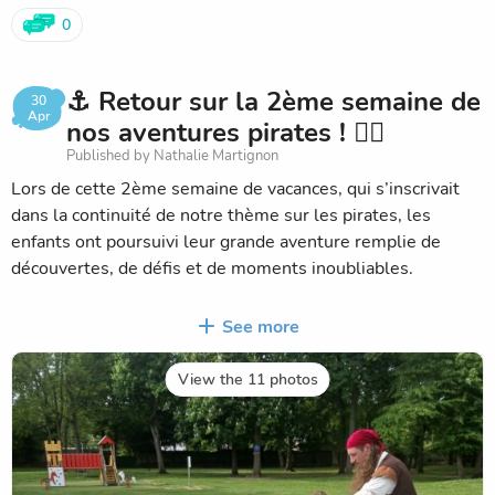
0
⚓ Retour sur la 2ème semaine de
30
Apr
nos aventures pirates ! 🏴‍☠️
Published by Nathalie Martignon
Lors de cette 2ème semaine de vacances, qui s’inscrivait
dans la continuité de notre thème sur les pirates, les
enfants ont poursuivi leur grande aventure remplie de
découvertes, de défis et de moments inoubliables.
Accompagnés du Capitaine Igloo, d’Elizabeth Swan, du
See more
Capitaine Croustibat, du Capitaine Bigorneau et du
Capitaine Crochet, ils ont parcouru les différentes îles à la
View the 11 photos
recherche des dernières clés permettant d’accéder au
trésor final.
Grâce à leur courage, leur esprit d’équipe et leur