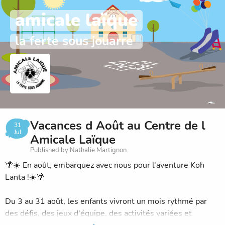
amicale laïque
la ferte sous jouarre
Vacances d Août au Centre de l
31
Jul
Amicale Laïque
Published by Nathalie Martignon
🌴☀️ En août, embarquez avec nous pour l'aventure Koh
Lanta !☀️🌴
Du 3 au 31 août, les enfants vivront un mois rythmé par
des défis, des jeux d'équipe, des activités variées et