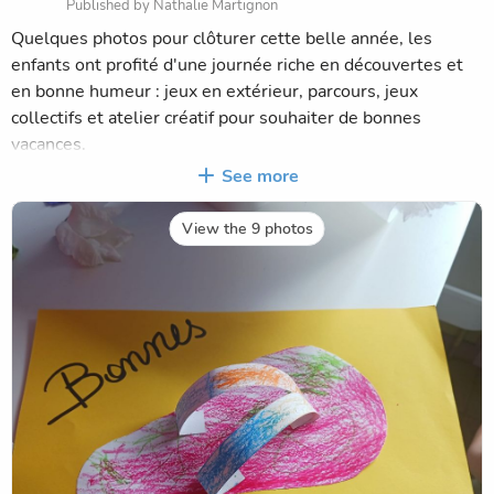
Published by Nathalie Martignon
Quelques photos pour clôturer cette belle année, les
enfants ont profité d'une journée riche en découvertes et
en bonne humeur : jeux en extérieur, parcours, jeux
collectifs et atelier créatif pour souhaiter de bonnes
vacances.
Ils ont également participé avec enthousiasme à la
See more
fabrication d'une batterie en matériaux de récupération,
réalisée avec Dylan. Un beau projet collectif qui leur a
View the 9 photos
permis de laisser parler leur créativité avant de tester leur
instrument.
Merci à tous les enfants pour leur énergie et leurs sourires.
Nous vous souhaitons de très belles vacances d'été et
avons hâte de vous retrouver prochainement ! 🌞🎉